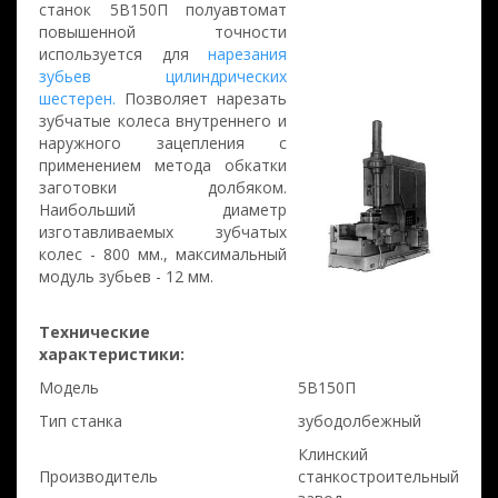
станок 5В150П полуавтомат
повышенной точности
используется для
нарезания
зубьев цилиндрических
шестерен.
Позволяет нарезать
зубчатые колеса внутреннего и
наружного зацепления с
применением метода обкатки
заготовки долбяком.
Наибольший диаметр
изготавливаемых зубчатых
колес - 800 мм., максимальный
модуль зубьев - 12 мм.
Технические
характеристики:
Модель
5В150П
Тип станка
зубодолбежный
Клинский
Производитель
станкостроительный