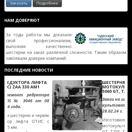
Заказать
Подробнее
НАМ ДОВЕРЯЮТ
За годы работы мы доказали
свой профессионализм,
выполняя качественно
шестерни на заказ различной сложности. Таким образом
завоевали доверие компаний:
ПОСЛЕДНИЕ НОВОСТИ
ШЕСТЕРНЯ НА
МОТОКУЛЬТИВАТОР MTD
5060 GT, T/245
Заказ на шестерни редуктора
культиватора № 11641 от
28.02.24 г.
Изготовили шестерни на
мотокультиватор MTD BL 5060
GT, T205, T245.