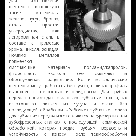
Для изготовления
шестерен используют
такие материалы:
железо, чугун, бронза,
сталь простая
углеродистая, или
легированная сталь в
составе с примесью
хрома, никеля, ванадия.
Помимо металлов
применяют
смягчающие материалы: полиамид/капролон,
фторопласт, текстолит они смягчают и
обесшумливают зацепление. Но и металлические
шестерни могут работать бесшумно, если их профиль
выполнен с точностью и шлифовкой. Для грубых
передач производят «силовые» зубчатые колеса, их
изготовляют литьем из чугуна и стали без
последующей обработки. «Рабочие» зубчатые колеса
для зубчатых передач изготовляются на фрезерных или
зубофрезерных станках, с последующей термической
обработкой, которая предает зубьям твердость и
устойчивость к износу. После термообработки