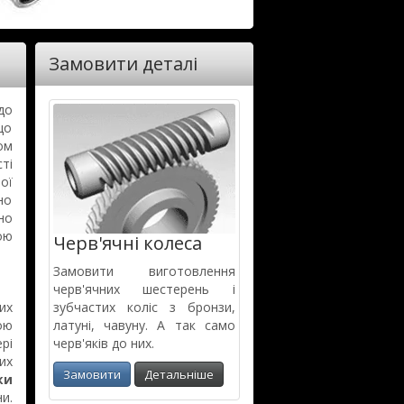
Замовити деталі
до
що
ом
ті
ої
но
но
ою
Черв'яч­ні колеса
Замовити виготов­лення
черв'яч­них шестерень і
их
зубчастих коліс з бронзи,
ою
латуні, чавуну. А так само
рі
черв'яків до них.
их
Замовити
Детальніше
ки
и.