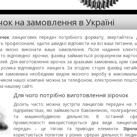
ок на замовлення в Україні
очок
ланцюгових передач потрібного формату, звертайтесь 
ь професіонали, здатні швидко відповісти на всі ваші питання, 
та якісно виконати ваше замовлення. Після надання клієнт
ото відповідної зірочки, фахівці займаються розрахунком вартос
лей. Для виготовлення зірочок за зразками замовника, крім сам
р ролика відповідного ланцюга. За згодою сторін фахівці негай
чи замовника необхідним видом якісного виробу в максималь
авником нашої компанії можна за телефоном, електронною пошт
а нашому сайті.
Для чого потрібно виготовлення зірочок
Досить часто можна зустріти ланцюгові передачі на т
підприємствах, які займаються бавовняною, поліграфічн
та машинобудівною діяльністю. В останній сфе
промисловості використовується два види ланцюгов
передач – це тягові та приводні елементи.
Зіроч
користуються попитом у різних сферах діяльності людин