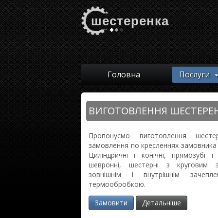
шестеренка
Головна
Послуги
ВИГОТОВЛЕННЯ ШЕСТЕРЕ
Пропонуємо виготовлення шесте
замовлення по кресленнях замовника в
Циліндричні і конічні, прямозубі і 
шевронні, шестерні з круговим 
зовнішнім і внутрішнім зачепл
термообробкою.
Замовити
Детальніше