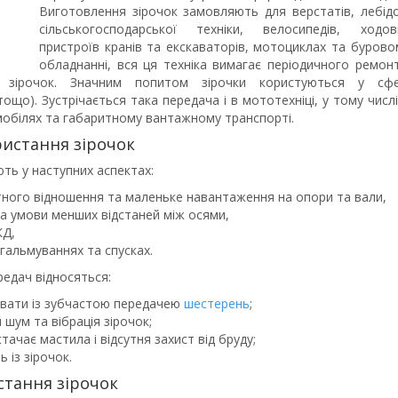
Виготовлення зірочок замовляють для верстатів, лебідо
сільськогосподарської техніки, велосипедів, ходов
пристроїв кранів та екскаваторів, мотоциклах та бурово
обладнанні, вся ця техніка вимагає періодичного ремонт
 зірочок. Значним попитом зірочки користуються у сфе
ощо). Зустрічається така передача і в мототехніці, у тому числі
мобілях та габаритному вантажному транспорті.
ристання зірочок
ть у наступних аспектах:
тного відношення та маленьке навантаження на опори та вали,
за умови менших відстаней між осями,
КД,
гальмуваннях та спусках.
едач відносяться:
ювати із зубчастою передачею
шестерень
;
 шум та вібрація зірочок;
ачає мастила і відсутня захист від бруду;
 із зірочок.
стання зірочок