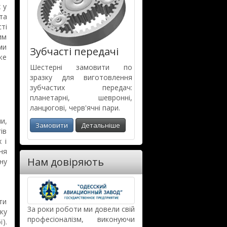
 у
та
ті
им
ми
Зубчасті передачі
же
Шестерні замовити по
зразку для виготов­лення
зубчастих передач:
планетарні, шевронні,
ланцюгові, черв'ячні пари.
и,
Замовити
Детальніше
ів
 і
ня
Нам довіряють
ну
ти
За роки роботи ми довели свій
ку
професіоналізм, виконуючи
).