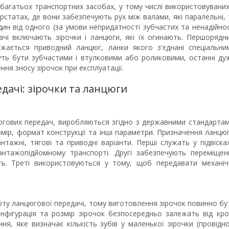
багатьох транспортних засобах, у тому числі використовуваних
ерстатах, де вони забезпечують рух між валами, які паралельні, 
дин від одного (за умови непридатності зубчастих та ненадійнос
ачі включають зірочки і ланцюги, які їх огинають. Першорядн
жається приводний ланцюг, ланки якого з'єднані спеціальни
уть бути зубчастими і втулковими або роликовими, останні ду
ня зносу зірочок при експлуатації.
дачі: зірочки та ланцюги
гових передач, виробляються згідно з державними стандартам
мір, формат конструкції та інші параметри. Призначення ланцюг
тажні, тягові та приводні варіанти. Перші служать у підвісках
нтажопідйомному транспорті. Другі забезпечують переміщен
ь. Треті використовуються у тому, щоб передавати механіч
боту ланцюгової передачі, тому виготовлення зірочок повинно бу
нфігурація та розмір зірочок безпосередньо залежать від кро
я, яке визначає кількість зубів у маленької зірочки (провідної