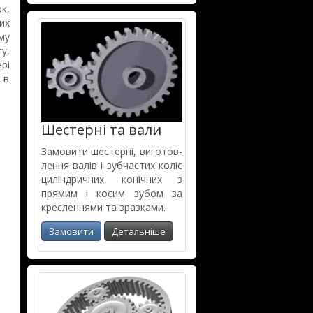
к,
их
му
у,
рі
 в
Шестерні та вали
Замовити шестерні, виготов­
лення валів і зубчастих коліс
циліндрич­них, конічних з
прямим і косим зубом за
кресленнями та зразками.
Замовити
Детальніше