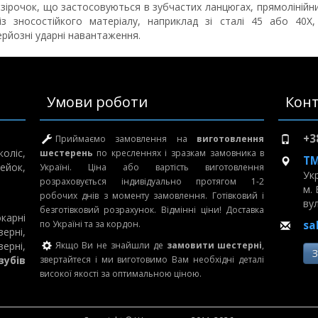
 зірочок, що застосовуються в зубчастих ланцюгах, прямолінійни
з зносостійкого матеріалу, наприклад зі сталі 45 або 40Х,
ерйозні ударні навантаження.
Умови роботи
Конт
+3
Приймаємо замовлення на
виготовлення
оліс,
шестерень
по кресленнях і зразкам замовника в
ТМ
ейок,
Україні. Ціна або вартість виготовлення
Ук
розраховується індивідуально протягом 1-2
м.
робочих днів з моменту замовлення. Готівковий і
вул
безготівковий розрахунок. Відмінні ціни! Доставка
арні
по Україні та за кордон.
sa
ерні,
рні,
Якщо Ви не знайшли де
замовити шестерні
,
зубів
звертайтеся і ми виготовимо Вам необхідні деталі
високої якості за оптимальною ціною.