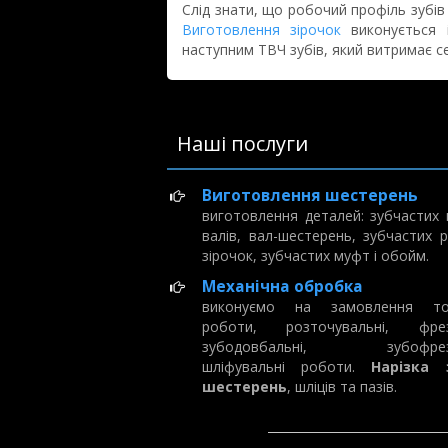
Слід знати, що робочий профіль зубів
Виготовлення зірочок
виконується і
наступним ТВЧ зубів, який витримає с
Наші послуги
Виготовлення шестерень
виготовлення деталей: зубчастих к
валів, вал-шестерень, зубчастих р
зірочок, зубчастих муфт і обойм.
Механічна обробка
виконуємо на замовлення ток
роботи, розточувальні, фрез
зубодовбальні, зубофрезе
шліфувальні роботи.
Нарізка 
шестерень
, шліців та пазів.