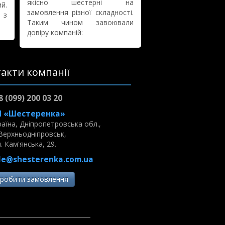
якісно шестерні на
й.
замовлення різної складності.
 з
Таким чином завоювали
довіру компаній:
акти компанії
8 (099) 200 03 20
 «Шестеренка»
раїна, Дніпропетровська обл.,
 Верхньодніпровськ,
. Кам'янська, 29.
le@shesterenka.com.ua
Зробити замовлення