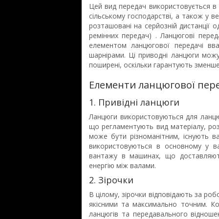
Цей вид передач використовується в 
сільському господарстві, а також у в
розташовані на серйозній дистанції о
ремінних передач) . Ланцюгові перед
елементом ланцюгової передачі вва
шарнірами. Ці приводні ланцюги мож
поширені, оскільки гарантують зменшен
Елементи ланцюгової пере
1. Привідні ланцюги
Ланцюги використовуються для ланцю
що регламентують вид матеріалу, роз
може бути різноманітним, існують ван
використовуються в основному у ва
вантажу в машинах, що доставляют
енергію між валами.
2. Зірочки
В цілому, зірочки відповідають за ро
якісними та максимально точним. Ко
ланцюгів та передавального відношенн