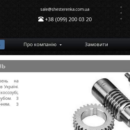
sale@shesterenka.com.ua
+38 (099) 200 03 20
Про компанію
Замовити
НЬ
рень на
 Україні.
косозубі,
зубом. З
енням. З