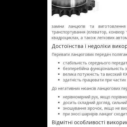
заміни ланцюгів та виготовлення
транспортування (елеватор, конвеєр т
квадроциклах, а також легкових авто
Достоїнства і недоліки вико
Переваги ланцюгових передач полягаю
стабільність середнього переда
безперебійна функціональність 
велика потужність та високий К
здатність працювати при частих 
До негативних нюансів ланцюгових пер
нерівномірний рух, якщо порівн
досить складний догляд, сильний
зношування зірочок, якщо не вист
при зносі шарнірів ланцюг сходить
Відмітні особливості викори